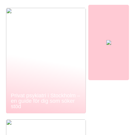
Privat psykiatri i Stockholm –
en guide för dig som söker
stöd