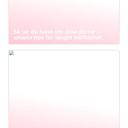
Så tar du hand om dina dörrar –
smarta tips för längre hållbarhet