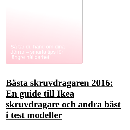
Så tar du hand om dina
dörrar – smarta tips för
längre hållbarhet
Bästa skruvdragaren 2016:
En guide till Ikea
skruvdragare och andra bäst
i test modeller