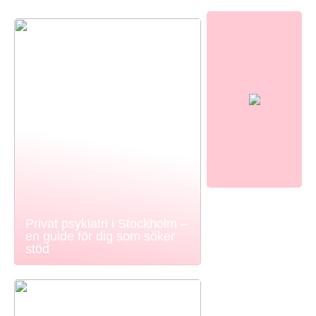
Privat psykiatri i Stockholm –
en guide för dig som söker
stöd