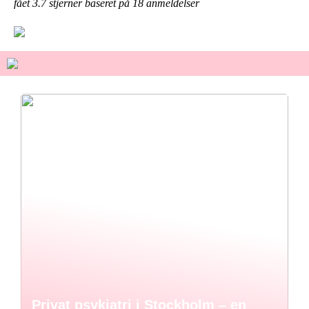
fået
3.7
stjerner baseret på
18
anmeldelser
Privat psykiatri i Stockholm – en