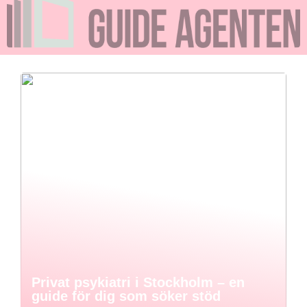
Privat psykiatri i Stockholm – en
guide för dig som söker stöd