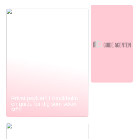
Privat psykiatri i Stockholm –
en guide för dig som söker
stöd