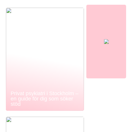
Privat psykiatri i Stockholm –
en guide för dig som söker
stöd