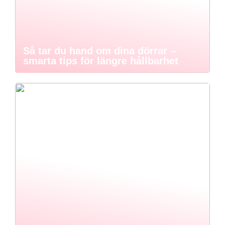
Så tar du hand om dina dörrar –
smarta tips för längre hållbarhet