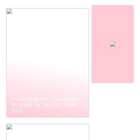
Privat psykiatri i Stockholm –
en guide för dig som söker
stöd