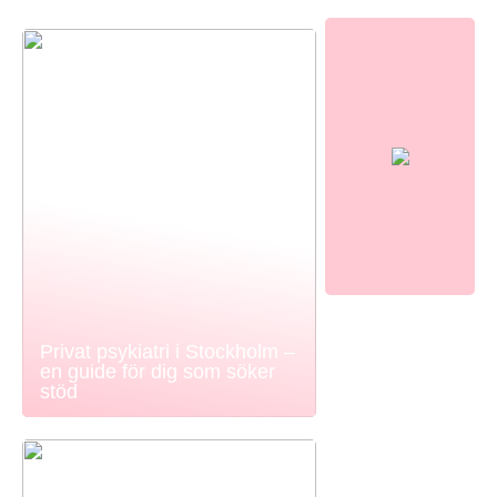
Privat psykiatri i Stockholm –
en guide för dig som söker
stöd