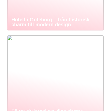
Hotell i Göteborg – från historisk
charm till modern design