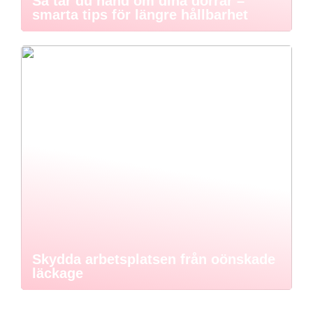
Så tar du hand om dina dörrar –
smarta tips för längre hållbarhet
Skydda arbetsplatsen från oönskade
läckage