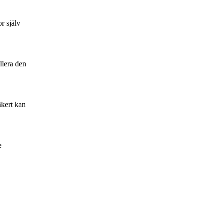
r själv
llera den
äkert kan
e