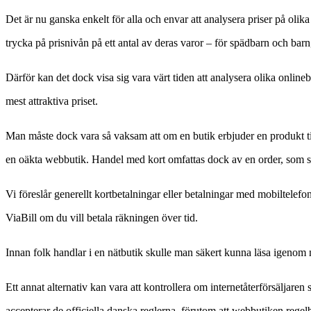
Det är nu ganska enkelt för alla och envar att analysera priser på oli
trycka på prisnivån på ett antal av deras varor – för spädbarn och barn
Därför kan det dock visa sig vara värt tiden att analysera olika onlinebu
mest attraktiva priset.
Man måste dock vara så vaksam att om en butik erbjuder en produkt till 
en oäkta webbutik. Handel med kort omfattas dock av en order, som s
Vi föreslår generellt kortbetalningar eller betalningar med mobiltele
ViaBill om du vill betala räkningen över tid.
Innan folk handlar i en nätbutik skulle man säkert kunna läsa igenom nä
Ett annat alternativ kan vara att kontrollera om internetåterförsäljar
accepterar de officiella danska reglerna, förutom att webbutiken reg