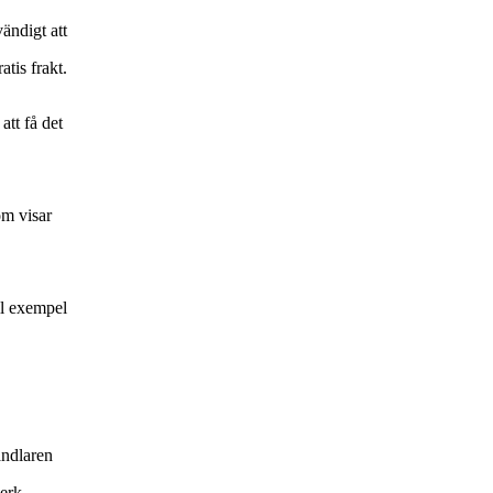
ändigt att
tis frakt.
att få det
om visar
ll exempel
andlaren
erk.