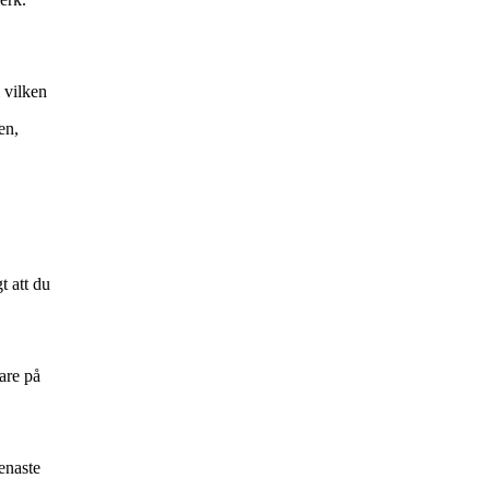
 vilken
en,
t att du
are på
enaste