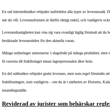
En rad internetbutiker erbjuder nuförtiden alla typer av leveranssätt.
när du vill. Leveransformen är därför riktigt enkel, och vanligtvis oc
Leveranshastigheten kan visa sig vara ovanligt läglig förutsatt att du b
beräknade leveranstiden för den aktuella varan.
Många onlinelager annonserar 1-dagsfrakt på många produkter, men det k
få varorna till fraktbolaget innan lagerpersonalen åker hem.
En del nätbutiker erbjuder gratis leverans, men som regel förutsätts at
fraktlösningen, som vanligtvis – om du är i närheten av Horsens, Kalund
insamlingsställe.
Reviderad av jurister som behärskar regl