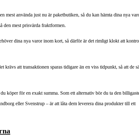
 Den mest använda just nu är paketbutiken, så du kan hämta dina nya varo
kså den mest prisvärda fraktformen.
ehöver dina nya varor inom kort, så därför är det rimligt klokt att kontro
rävs att transaktionen sparas tidigare än en viss tidpunkt, så att de s
t du köper för en exakt summa. Som ett alternativ bör du ta den billigast
borg eller Svenstrup – är att låta dem leverera dina produkter till ett
erna