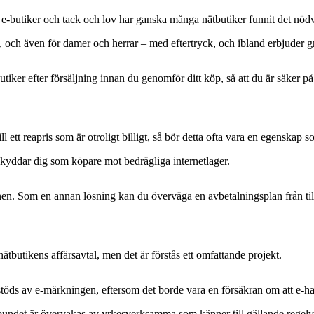
ka e-butiker och tack och lov har ganska många nätbutiker funnit det nödv
, och även för damer och herrar – med eftertryck, och ibland erbjuder gra
tiker efter försäljning innan du genomför ditt köp, så att du är säker på 
ett reapris som är otroligt billigt, så bör detta ofta vara en egenskap s
kyddar dig som köpare mot bedrägliga internetlager.
fonen. Som en annan lösning kan du överväga en avbetalningsplan från ti
tbutikens affärsavtal, men det är förstås ett omfattande projekt.
en stöds av e-märkningen, eftersom det borde vara en försäkran om att e-h
elbundet är övervakas av yrkesverksamma som känner till gällande regelv