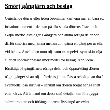
Smörj gångjärn och beslag
Gnisslande dörrar eller tröga öppningar kan vara mer än bara ett
irritationsmoment – det kan på sikt skada dörrens fästen och
skapa snedbelastningar. Gångjärn och andra rörliga delar bör
därför smörjas med jämna mellanrum, gärna en gång per år eller
vid behov. Använd en tunn olja som exempelvis symaskinsolja
eller ett specialanpassat smörjmedel för beslag. Applicera
försiktigt på gångjärnets rörliga delar och öppna/stäng dörren
några gånger så att oljan fördelas jämnt. Passa också på att dra åt
eventuella lösa skruvar – särskilt om dörren börjat hänga snett
eller kärva. Att ta hand om dessa små detaljer kan förebygga
större problem och förlänga dörrens livslängd avsevärt.