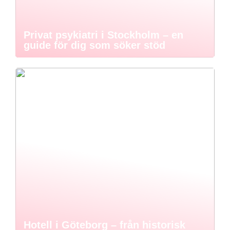
Privat psykiatri i Stockholm – en
guide för dig som söker stöd
Hotell i Göteborg – från historisk