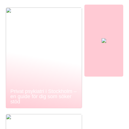
Privat psykiatri i Stockholm –
en guide för dig som söker
stöd