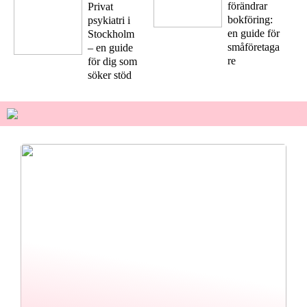
förändrar
Privat
bokföring:
psykiatri i
en guide för
Stockholm
småföretaga
– en guide
re
för dig som
söker stöd