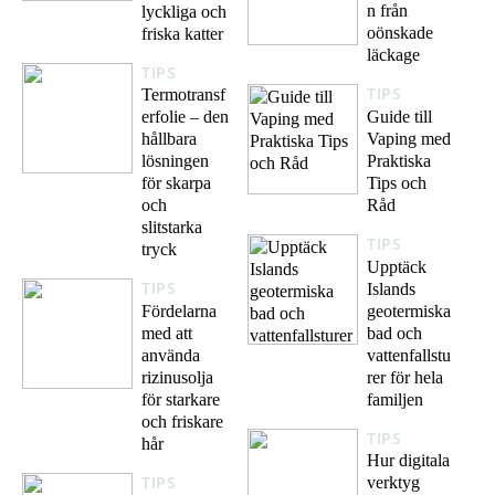
n från
lyckliga och
oönskade
friska katter
läckage
TIPS
TIPS
Termotransf
Guide till
erfolie – den
Vaping med
hållbara
Praktiska
lösningen
Tips och
för skarpa
Råd
och
slitstarka
TIPS
tryck
Upptäck
TIPS
Islands
geotermiska
Fördelarna
bad och
med att
vattenfallstu
använda
rer för hela
rizinusolja
familjen
för starkare
och friskare
TIPS
hår
Hur digitala
TIPS
verktyg