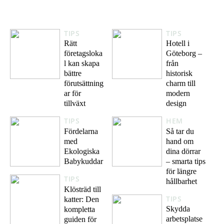
TIPS
TIPS
Rätt
Hotell i
företagsloka
Göteborg –
l kan skapa
från
bättre
historisk
förutsättning
charm till
ar för
modern
tillväxt
design
TIPS
HEM
Fördelarna
Så tar du
med
hand om
Ekologiska
dina dörrar
Babykuddar
– smarta tips
för längre
TIPS
hållbarhet
Klösträd till
TIPS
katter: Den
Skydda
kompletta
arbetsplatse
guiden för