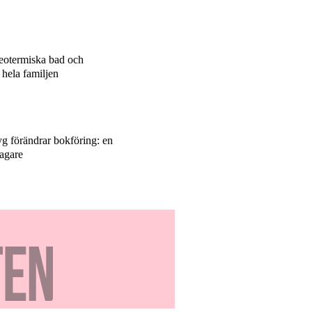
eotermiska bad och
r hela familjen
yg förändrar bokföring: en
tagare
Skydda
arbetsplatsen från