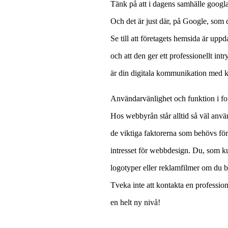
Tänk på att i dagens samhälle googlar
Och det är just där, på Google, som 
Se till att företagets hemsida är upp
och att den ger ett professionellt in
är din digitala kommunikation med k
Användarvänlighet och funktion i f
Hos webbyrån står alltid så väl anvä
de viktiga faktorerna som behövs fö
intresset för webbdesign. Du, som ku
logotyper eller reklamfilmer om du b
Tveka inte att kontakta en profession
en helt ny nivå!