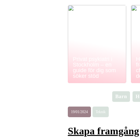
Privat psykiatri i
H
Stockholm – en
f
guide för dig som
c
söker stöd
d
Barn
H
19/01/2024
Teknik
Skapa framgång f