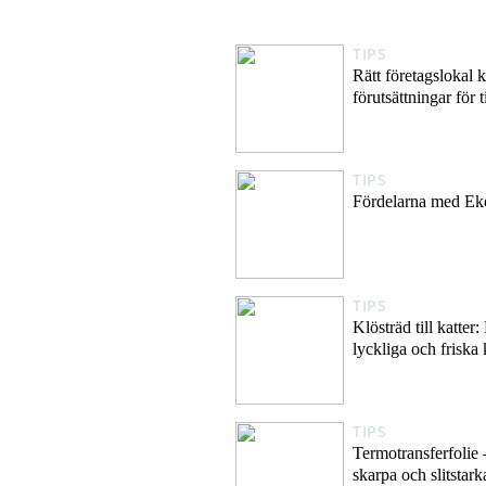
TIPS
Rätt företagslokal 
förutsättningar för t
TIPS
Fördelarna med Ek
TIPS
Klösträd till katte
lyckliga och friska 
TIPS
Termotransferfolie 
skarpa och slitstark