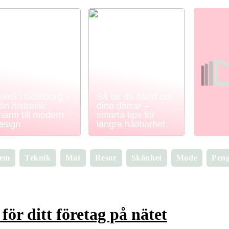
otell i Göteborg –
Så tar du hand om
rån historisk
dina dörrar –
harm till modern
smarta tips för
esign
längre hållbarhet
em
Teknik
Mat
Resor
Skönhet
Mode
Pen
ör ditt företag på nätet