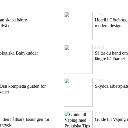
TIPS
kan skapa bättre
Hotell i Göteborg –
illväxt
modern design
HEM
ologiska Babykuddar
Så tar du hand om 
längre hållbarhet
TIPS
r: Den kompletta guiden för
Skydda arbetsplat
katter
TIPS
– den hållbara lösningen för
Guide till Vaping
a tryck