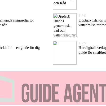
TIPS
använda rizinusolja för
Upptäck Islands g
e hår
vattenfallsturer fö
TIPS
Stockholm – en guide för dig
Hur digitala verkt
guide för småföre