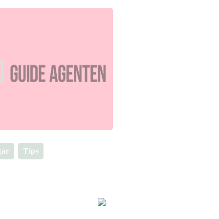
gar
Tips