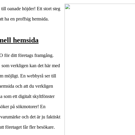
t till oanade höjder! Ett stort steg
att ha en proffsig hemsida.
nell hemsida
 för ditt företags framgång.
å
som verkligen kan det här med
om möjligt. En webbyrå ser till
hemsida och att du verkligen
a som ett digitalt skyltfönster
söker på sökmotorer! En
 varumärke och det är ju faktiskt
tt företaget får fler besökare.