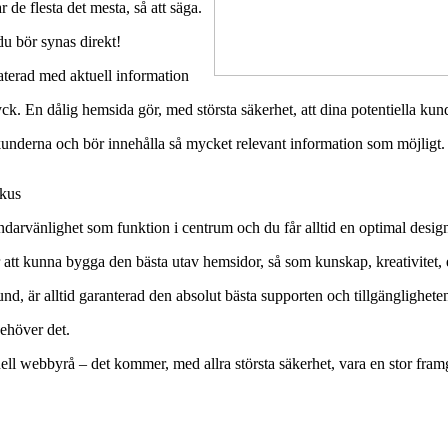
 de flesta det mesta, så att säga.
du bör synas direkt!
daterad med aktuell information
tryck. En dålig hemsida gör, med största säkerhet, att dina potentiella k
underna och bör innehålla så mycket relevant information som möjligt.
okus
ndarvänlighet som funktion i centrum och du får alltid en optimal design
r att kunna bygga den bästa utav hemsidor, så som kunskap, kreativite
nd, är alltid garanterad den absolut bästa supporten och tillgänglighet
ehöver det.
ell webbyrå – det kommer, med allra största säkerhet, vara en stor framgå