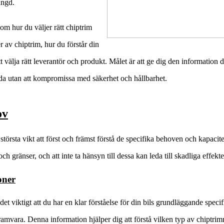
ängd.
om hur du väljer rätt chiptrim
er av chiptrim, hur du förstår din
t välja rätt leverantör och produkt. Målet är att ge dig den information d
anda utan att kompromissa med säkerhet och hållbarhet.
ov
 största vikt att först och främst förstå de specifika behoven och kapacit
h gränser, och att inte ta hänsyn till dessa kan leda till skadliga effekt
ioner
et viktigt att du har en klar förståelse för din bils grundläggande speci
ramvara. Denna information hjälper dig att förstå vilken typ av chiptri