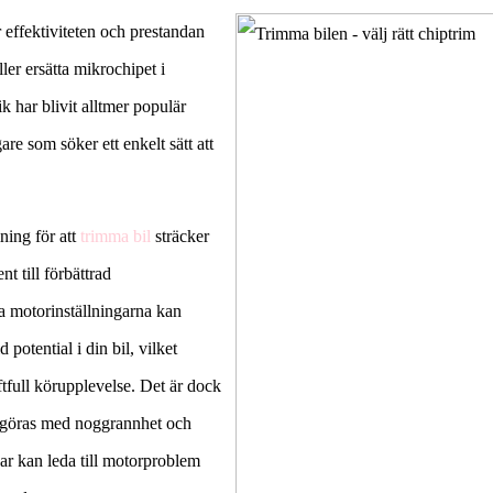
effektiviteten och prestandan
ler ersätta mikrochipet i
 har blivit alltmer populär
are som söker ett enkelt sätt att
ning för att
trimma bil
sträcker
t till förbättrad
a motorinställningarna kan
d potential i din bil, vilket
ftfull körupplevelse. Det är dock
ör göras med noggrannhet och
gar kan leda till motorproblem