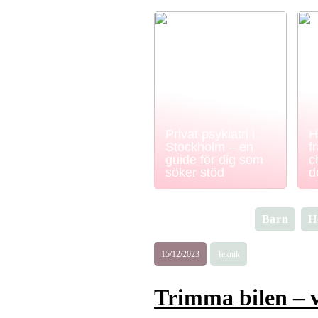
Privat psykiatri i
H
Stockholm – en
f
guide för dig som
c
söker stöd
d
Barn
H
15/12/2023
Teknik
Trimma bilen – v