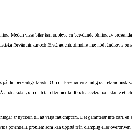
rimning. Medan vissa bilar kan uppleva en betydande ökning av prestand
alistiska förväntningar och förstå att chiptrimning inte nödvändigtvis omv
as på din personliga körstil. Om du föredrar en smidig och ekonomisk kör
 Å andra sidan, om du letar efter mer kraft och acceleration, skulle ett 
ingar är nyckeln till att välja rätt chiptrim. Det garanterar inte bara e
undvika potentiella problem som kan uppstå från olämplig eller överdriven