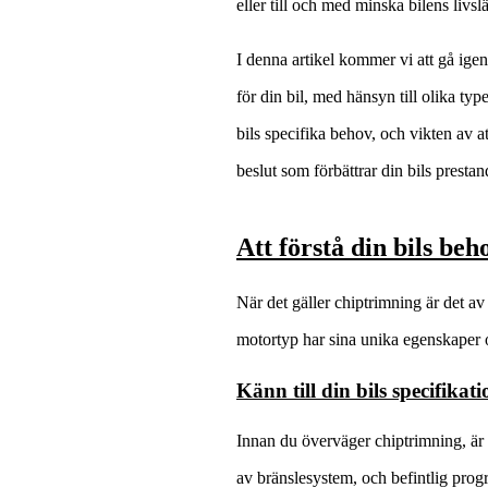
eller till och med minska bilens livsl
I denna artikel kommer vi att gå igen
för din bil, med hänsyn till olika typ
bils specifika behov, och vikten av at
beslut som förbättrar din bils prest
Att förstå din bils beh
När det gäller chiptrimning är det av
motortyp har sina unika egenskaper oc
Känn till din bils specifikat
Innan du överväger chiptrimning, är d
av bränslesystem, och befintlig prog