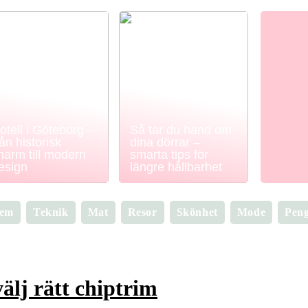
otell i Göteborg –
Så tar du hand om
rån historisk
dina dörrar –
harm till modern
smarta tips för
esign
längre hållbarhet
em
Teknik
Mat
Resor
Skönhet
Mode
Pen
älj rätt chiptrim